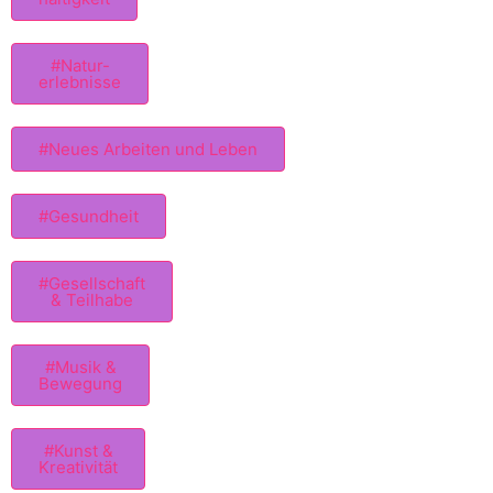
#Natur-
erlebnisse
#Neues Arbeiten und Leben
#Gesundheit
#Gesellschaft
& Teilhabe
#Musik &
Bewegung
#Kunst &
Kreativität