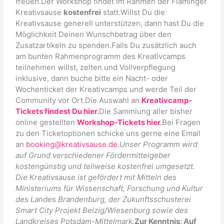
freuen.Der Workshop findet im Rahmen der Fläminger
Kreativsause
kostenfrei
statt.Willst Du die
Kreativsause generell unterstützen, dann hast Du die
Möglichkeit Deinen Wunschbetrag über den
Zusatzartikeln zu spenden.Falls Du zusätzlich auch
am bunten Rahmenprogramm des Kreativcamps
teilnehmen willst, zelten und Vollverpflegung
inklusive, dann buche bitte ein Nacht- oder
Wochenticket der Kreativcamps und werde Teil der
Community vor Ort.Die Auswahl an
Kreativcamp-
Tickets findest Du hier
.
Die Sammlung aller bisher
online gestellten
Workshop-Tickets hier.
Bei Fragen
zu den Ticketoptionen schicke uns gerne eine Email
an
booking@kreativsause.de
.
Unser Programm wird
auf Grund verschiedener Fördermittelgeber
kostengünstig und teilweise kostenfrei umgesetzt.
Die Kreativsause ist g
efördert mit Mitteln des
Ministeriums für Wissenschaft, Forschung und Kultur
des Landes Brandenburg,
der
Zukunftsschusterei
Smart City Projekt Belzig/Wiesenburg
sowie des
Landkreises Potsdam-Mi
ttelmark
.
Zur Kenntnis: Auf