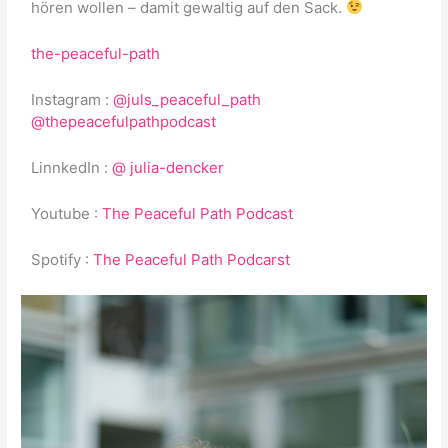
hören wollen – damit gewaltig auf den Sack.
the-peaceful-path
Instagram :
@juls_peaceful_path
@thepeacefulpathpodcast
LinnkedIn :
@ julia-dencker
Youtube :
The Peaceful Path Podcast
Spotify :
The Peaceful Path Podcarst