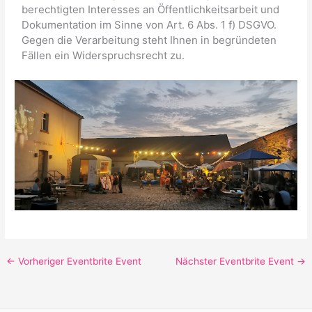
berechtigten Interesses an Öffentlichkeitsarbeit und
Dokumentation im Sinne von Art. 6 Abs. 1 f) DSGVO.
Gegen die Verarbeitung steht Ihnen in begründeten
Fällen ein Widerspruchsrecht zu.
←
Vorheriger Eventbrite Event
Nächster Eventbrite Event
→