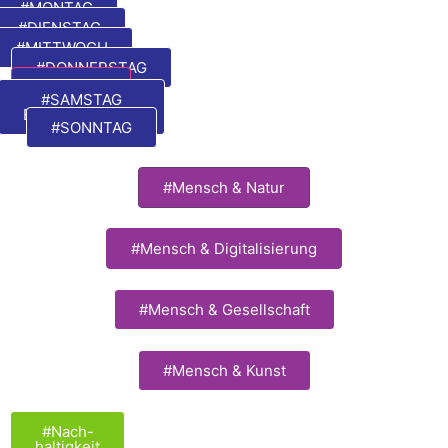
#MONTAG
#DIENSTAG
#MITTWOCH
#DONNERSTAG
#FREITAG
#SAMSTAG
EXTRAVAGANZA
#SONNTAG
#Mensch & Natur
#Mensch & Digitalisierung
#Mensch & Gesellschaft
#Mensch & Kunst
#Nach-
haltigkeit