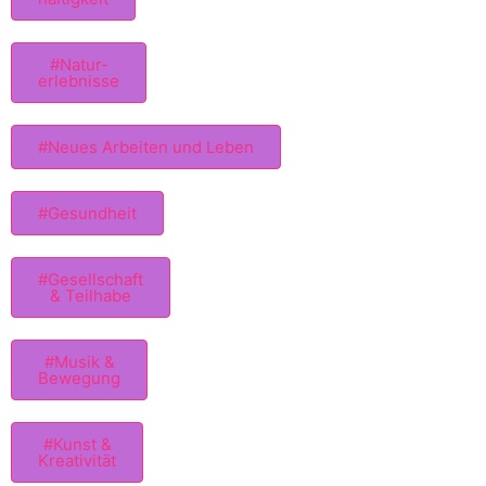
#Natur-
erlebnisse
#Neues Arbeiten und Leben
#Gesundheit
#Gesellschaft
& Teilhabe
#Musik &
Bewegung
#Kunst &
Kreativität