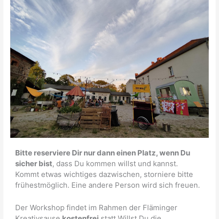
Bitte reserviere Dir nur dann einen Platz, wenn Du
sicher bist
, dass Du kommen willst und kannst.
Kommt etwas wichtiges dazwischen, storniere bitte
frühestmöglich. Eine andere Person wird sich freuen.
Der Workshop findet im Rahmen der Fläminger
Kreativsause
kostenfrei
statt.Willst Du die