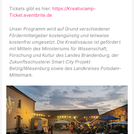
Tickets gibt es hier:
https://Kreativcamp-
Ticket.eventbrite.de
Unser Programm wird auf Grund verschiedener
Fördermittelgeber kostengünstig und teilweise
kostenfrei umgesetzt. Die Kreativsause ist gefördert
mit Mitteln des Ministeriums für Wissenschaft,
Forschung und Kultur des Landes Brandenburg, der
Zukunftsschusterei Smart City Projekt
Belzig/Wiesenburg sowie des Landkreises Potsdam-
Mittelmark.