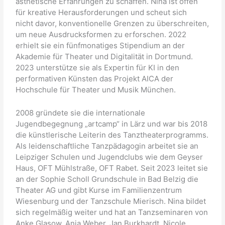
ästhetische Erfahrungen zu schaffen. Nina ist offen
für kreative Herausforderungen und scheut sich
nicht davor, konventionelle Grenzen zu überschreiten,
um neue Ausdrucksformen zu erforschen. 2022
erhielt sie ein fünfmonatiges Stipendium an der
Akademie für Theater und Digitalität in Dortmund.
2023 unterstütze sie als Expertin für KI in den
performativen Künsten das Projekt AICA der
Hochschule für Theater und Musik München.
2008 gründete sie die internationale
Jugendbegegnung „artcamp“ in Lärz und war bis 2018
die künstlerische Leiterin des Tanztheaterprogramms.
Als leidenschaftliche Tanzpädagogin arbeitet sie an
Leipziger Schulen und Jugendclubs wie dem Geyser
Haus, OFT Mühlstraße, OFT Rabet. Seit 2023 leitet sie
an der Sophie Scholl Grundschule in Bad Belzig die
Theater AG und gibt Kurse im Familienzentrum
Wiesenburg und der Tanzschule Mierisch. Nina bildet
sich regelmäßig weiter und hat an Tanzseminaren von
Anke Glasow, Anja Weber, Jan Burkhardt, Nicole