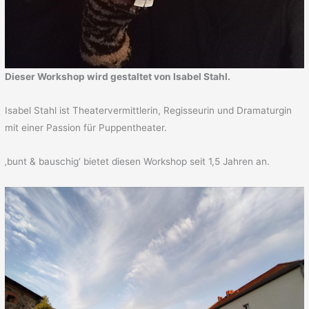
Dieser Workshop wird gestaltet von
I
sabel Stahl
.
Isabel Stahl ist Theatervermittlerin, Regisseurin und Dramaturgin
mit einer Passion für Puppentheater.
‚bunt & bauschig‘ bietet diesen Workshop seit 1,5 Jahren an.