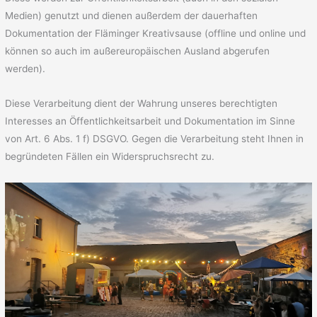
Medien) genutzt und dienen außerdem der dauerhaften
Dokumentation der Fläminger Kreativsause (offline und online und
können so auch im außereuropäischen Ausland abgerufen
werden).
Diese Verarbeitung dient der Wahrung unseres berechtigten
Interesses an Öffentlichkeitsarbeit und Dokumentation im Sinne
von Art. 6 Abs. 1 f) DSGVO. Gegen die Verarbeitung steht Ihnen in
begründeten Fällen ein Widerspruchsrecht zu.