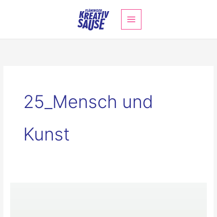
Zum
Inhalt
springen
25_Mensch und
Kunst
Kreatives
Erzähltheater[free]