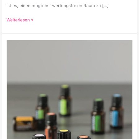
ist es, einen möglichst wertungsfreien Raum zu […]
Weiterlesen »
Die
Kraft
der
Natur
–
Öle
und
Essenzen
[free]