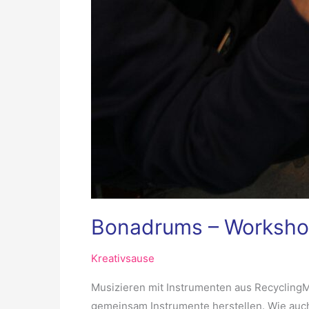
Bonadrums – Worksh
Kreativsause
Musizieren mit Instrumenten aus Recycling
gemeinsam Instrumente herstellen. Wie auch