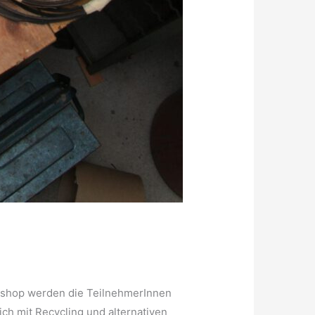
kshop werden die TeilnehmerInnen
h mit Recycling und alternativen