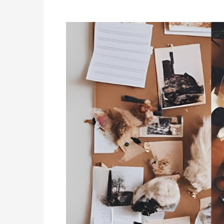
Träume
Ziele
Visionen
Wirklichkeit
–
dein
Visionboard