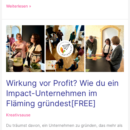
Weiterlesen »
Wirkung
vor
Profit?
Wie
du
ein
Impact-
Unternehmen
Wirkung vor Profit? Wie du ein
im
Impact-Unternehmen im
Fläming
Fläming gründest[FREE]
gründest[FREE]
Kreativsause
Du träumst davon, ein Unternehmen zu gründen, das mehr als