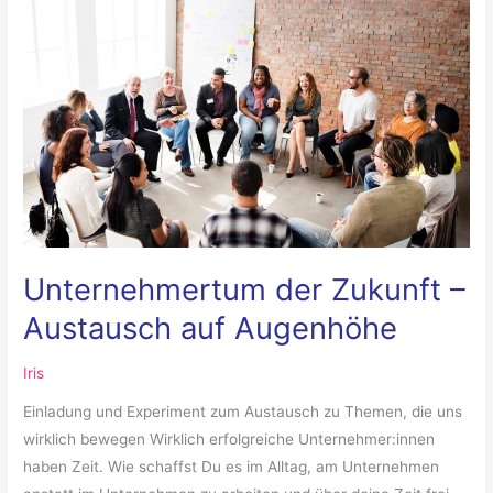
Unternehmertum
der
Zukunft
–
Austausch
auf
Augenhöhe
Unternehmertum der Zukunft –
Austausch auf Augenhöhe
Iris
Einladung und Experiment zum Austausch zu Themen, die uns
wirklich bewegen Wirklich erfolgreiche Unternehmer:innen
haben Zeit. Wie schaffst Du es im Alltag, am Unternehmen