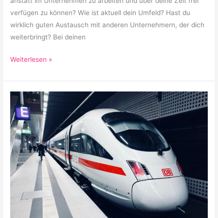
anstatt im Unternehmen zu arbeiten und über deine Zeit frei
verfügen zu können? Wie ist aktuell dein Umfeld? Hast du
wirklich guten Austausch mit anderen Unternehmern, der dich
weiterbringt? Bei deinen
Weiterlesen »
Mobilitätskonzept
von
Prior1