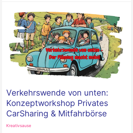
Verkehrswende
von
unten:
Konzeptworkshop
Privates
CarSharing
&
Mitfahrbörse
Verkehrswende von unten:
Konzeptworkshop Privates
CarSharing & Mitfahrbörse
Kreativsause