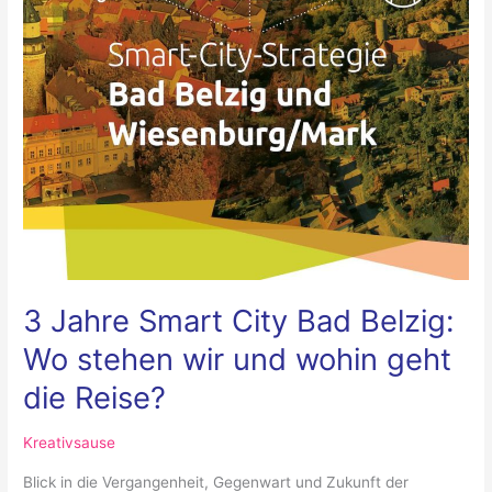
Wo
stehen
wir
und
wohin
geht
die
Reise?
3 Jahre Smart City Bad Belzig:
Wo stehen wir und wohin geht
die Reise?
Kreativsause
Blick in die Vergangenheit, Gegenwart und Zukunft der