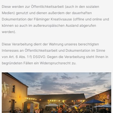
Diese werden zur Öffentlichkeitsarbeit (auch in den sozialen
Medien) genutzt und dienen außerdem der dauerhaften
Dokumentation der Fläminger Kreativsause (offline und online und
können so auch im außereuropäischen Ausland abgerufen
werden).
Diese Verarbeitung dient der Wahrung unseres berechtigten
Interesses an Öffentlichkeitsarbeit und Dokumentation im Sinne
von Art. 6 Abs. 1 f) DSGVO. Gegen die Verarbeitung steht Ihnen in
begründeten Fällen ein Widerspruchsrecht zu.