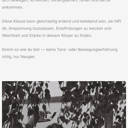
dich bewegen, schwitzen, verlangsamen, fühlen und bei dir
ankommen.
Diese Klasse kann gleichzeitig erdend und belebend sein, sie hilft
dir, Anspannung loszulassen, Empfindungen zu wecken und
Weichheit und Stärke in deinem Körper zu finden.
Komm so wie du bist — keine Tanz- oder Bewegungserfahrung
nötig, nur Neugier.