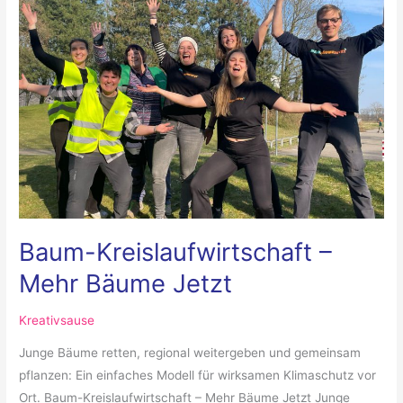
Mehr
Bäume
Jetzt
Baum-Kreislaufwirtschaft –
Mehr Bäume Jetzt
Kreativsause
Junge Bäume retten, regional weitergeben und gemeinsam
pflanzen: Ein einfaches Modell für wirksamen Klimaschutz vor
Ort. Baum-Kreislaufwirtschaft – Mehr Bäume Jetzt Junge