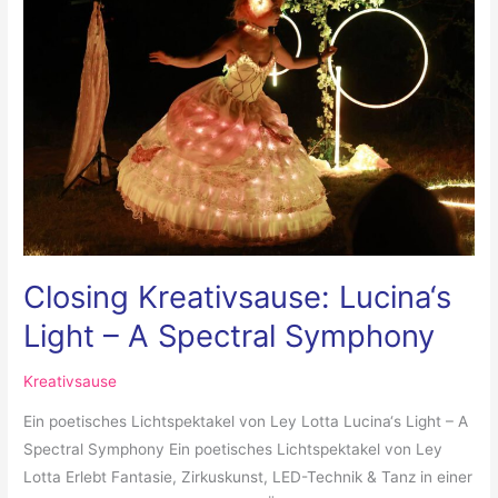
–
A
Spectral
Symphony
Closing Kreativsause: Lucina‘s
Light – A Spectral Symphony
Kreativsause
Ein poetisches Lichtspektakel von Ley Lotta Lucina‘s Light – A
Spectral Symphony Ein poetisches Lichtspektakel von Ley
Lotta Erlebt Fantasie, Zirkuskunst, LED-Technik & Tanz in einer